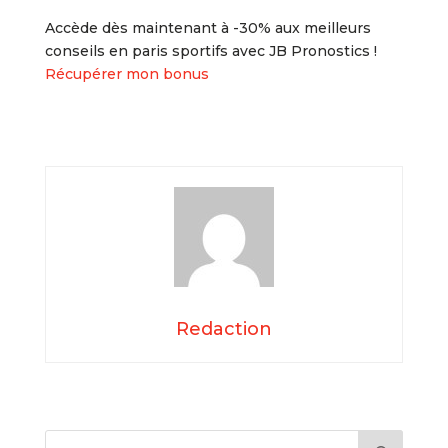
Accède dès maintenant à -30% aux meilleurs
conseils en paris sportifs avec JB Pronostics !
Récupérer mon bonus
Redaction