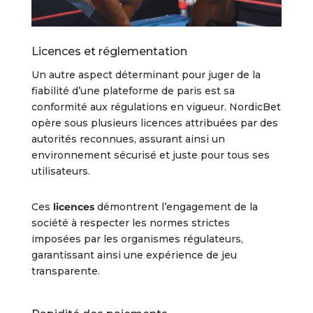
Licences et réglementation
Un autre aspect déterminant pour juger de la
fiabilité d’une plateforme de paris est sa
conformité aux régulations en vigueur. NordicBet
opère sous plusieurs licences attribuées par des
autorités reconnues, assurant ainsi un
environnement sécurisé et juste pour tous ses
utilisateurs.
Ces
licences
démontrent l’engagement de la
société à respecter les normes strictes
imposées par les organismes régulateurs,
garantissant ainsi une expérience de jeu
transparente.