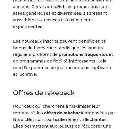
pour attirer de nouveaux joueurs et fidéliser les
anciens. Chez NordicBet, les promotions sont
assez généreuses et diversifiées, s’adressant
aussi bien aux novices qu’aux parieurs
expérimentés.
Les nouveaux inscrits peuvent bénéficier de
bonus de bienvenue tandis que les joueurs
réguliers profitent de
promotions fréquentes
et
de programmes de fidélité intéressants. Cela
rend l’expérience de jeu encore plus captivante
et lucrative.
Offres de rakeback
Pour ceux qui cherchent à maximiser leur
rentabilité, les
offres de rakeback
proposées par
NordicBet sont particulièrement alléchantes.
Elles permettent aux joueurs de récupérer une