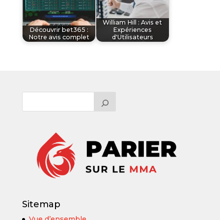
William Hill : Avis et
Découvrir bet365 :
Expériences
Notre avis complet
d'Utilisateurs
Sitemap
Vue d’ensemble