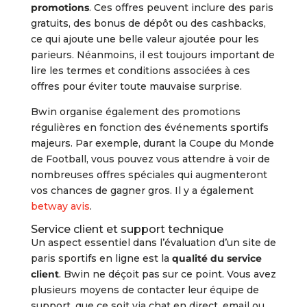
promotions
. Ces offres peuvent inclure des paris
gratuits, des bonus de dépôt ou des cashbacks,
ce qui ajoute une belle valeur ajoutée pour les
parieurs. Néanmoins, il est toujours important de
lire les termes et conditions associées à ces
offres pour éviter toute mauvaise surprise.
Bwin organise également des promotions
régulières en fonction des événements sportifs
majeurs. Par exemple, durant la Coupe du Monde
de Football, vous pouvez vous attendre à voir de
nombreuses offres spéciales qui augmenteront
vos chances de gagner gros. Il y a également
betway avis
.
Service client et support technique
Un aspect essentiel dans l’évaluation d’un site de
paris sportifs en ligne est la
qualité du service
client
. Bwin ne déçoit pas sur ce point. Vous avez
plusieurs moyens de contacter leur équipe de
support, que ce soit via chat en direct, email ou