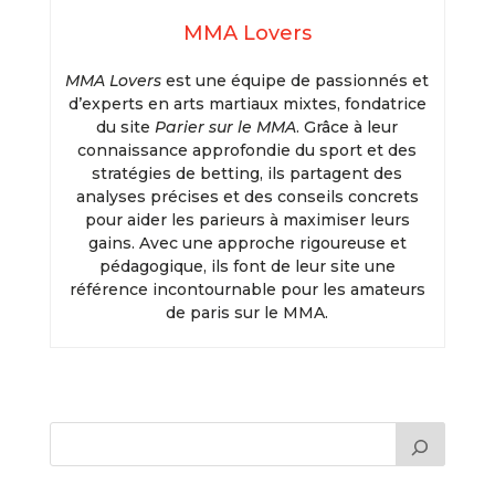
MMA Lovers
MMA Lovers
est une équipe de passionnés et
d’experts en arts martiaux mixtes, fondatrice
du site
Parier sur le MMA
. Grâce à leur
connaissance approfondie du sport et des
stratégies de betting, ils partagent des
analyses précises et des conseils concrets
pour aider les parieurs à maximiser leurs
gains. Avec une approche rigoureuse et
pédagogique, ils font de leur site une
référence incontournable pour les amateurs
de paris sur le MMA.