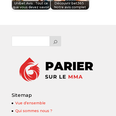
Unibet Avis : Tout ce
Découvrir bet365 :
que vous devez savoir
Notre avis complet
Sitemap
Vue d’ensemble
Qui sommes nous ?