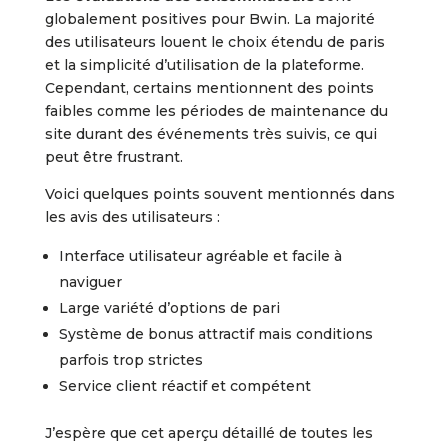
globalement positives pour Bwin. La majorité
des utilisateurs louent le choix étendu de paris
et la simplicité d’utilisation de la plateforme.
Cependant, certains mentionnent des points
faibles comme les périodes de maintenance du
site durant des événements très suivis, ce qui
peut être frustrant.
Voici quelques points souvent mentionnés dans
les avis des utilisateurs :
Interface utilisateur agréable et facile à
naviguer
Large variété d’options de pari
Système de bonus attractif mais conditions
parfois trop strictes
Service client réactif et compétent
J’espère que cet aperçu détaillé de toutes les