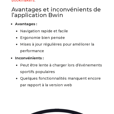
bookmakers
.
Avantages et inconvénients de
l’application Bwin
Avantages :
Navigation rapide et facile
Ergonomie bien pensée
Mises à jour régulières pour améliorer la
performance
Inconvénients :
Peut être lente à charger lors d’événements
sportifs populaires
Quelques fonctionnalités manquent encore
par rapport à la version web